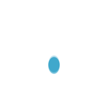
tre
Dijital Multimetre (True 
Ürün Kodu:
MP29T
Marka:
Verth
Model:
MP29T
ue RMS)
Dijital Multimetre
Ürün Kodu:
M31
Marka:
Verth