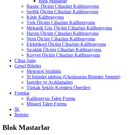
Blok Mastarlar
Basınç Ölçüm Cihazları Kalibrasyonu
Sertlik Ölçüm Cihazları Kalibrasyonu
Kütle Kalibrasyonu
Tork Ölçüm Cihazları Kalibrasyonu
Mekanik Güç Ölçüm Cihazları Kalibrasyonu
Hacim Ölçüm Cihazları Kalibrasyonu
Nem Ölçüm Cihazları Kalibrasyonu
Elektriksel Ölçüm Cihazları Kalibrasyonu
Sıcaklık Ölçüm Cihazları Kalibrasyonu
Kuvvet Ölçüm Cihazları Kalibrasyonu
Cihaz Satış
Genel Bilgiler
Metroloji Sözlüğü
SI birimler tablosu (Uluslararası Birimler Sistemi)
İşaretler ve Açıklamaları
Türkak Sektör Komitesi Önerileri
Formlar
Kalibrasyon Talep Formu
Müşteri Talep Formu
İK
İletişim
Blok Mastarlar