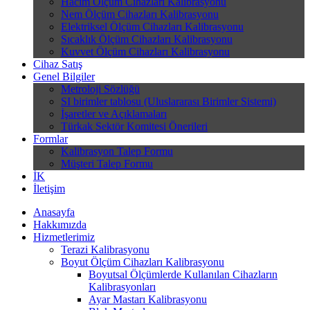
Hacim Ölçüm Cihazları Kalibrasyonu
Nem Ölçüm Cihazları Kalibrasyonu
Elektriksel Ölçüm Cihazları Kalibrasyonu
Sıcaklık Ölçüm Cihazları Kalibrasyonu
Kuvvet Ölçüm Cihazları Kalibrasyonu
Cihaz Satış
Genel Bilgiler
Metroloji Sözlüğü
SI birimler tablosu (Uluslararası Birimler Sistemi)
İşaretler ve Açıklamaları
Türkak Sektör Komitesi Önerileri
Formlar
Kalibrasyon Talep Formu
Müşteri Talep Formu
İK
İletişim
Anasayfa
Hakkımızda
Hizmetlerimiz
Terazi Kalibrasyonu
Boyut Ölçüm Cihazları Kalibrasyonu
Boyutsal Ölçümlerde Kullanılan Cihazların
Kalibrasyonları
Ayar Mastarı Kalibrasyonu