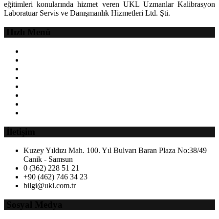
eğitimleri konularında hizmet veren UKL Uzmanlar Kalibrasyon
Laboratuar Servis ve Danışmanlık Hizmetleri Ltd. Şti.
Devamı
Hızlı Menü
Anasayfa
Hakkımızda
Hizmetlerimiz
Cihaz Satış
Genel Bilgiler
Formlar
İK
İletişim
İletişim
Kuzey Yıldızı Mah. 100. Yıl Bulvarı Baran Plaza No:38/49
Canik - Samsun
0 (362) 228 51 21
+90 (462) 746 34 23
bilgi@ukl.com.tr
Sosyal Medya