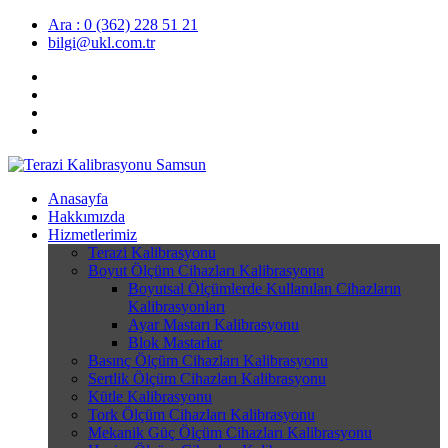
Ara : 0 (362) 228 51 21
bilgi@ukl.com.tr
Anasayfa
Hakkımızda
Hizmetlerimiz
Terazi Kalibrasyonu
Boyut Ölçüm Cihazları Kalibrasyonu
Boyutsal Ölçümlerde Kullanılan Cihazların
Kalibrasyonları
Ayar Mastarı Kalibrasyonu
Blok Mastarlar
Basınç Ölçüm Cihazları Kalibrasyonu
Sertlik Ölçüm Cihazları Kalibrasyonu
Kütle Kalibrasyonu
Tork Ölçüm Cihazları Kalibrasyonu
Mekanik Güç Ölçüm Cihazları Kalibrasyonu