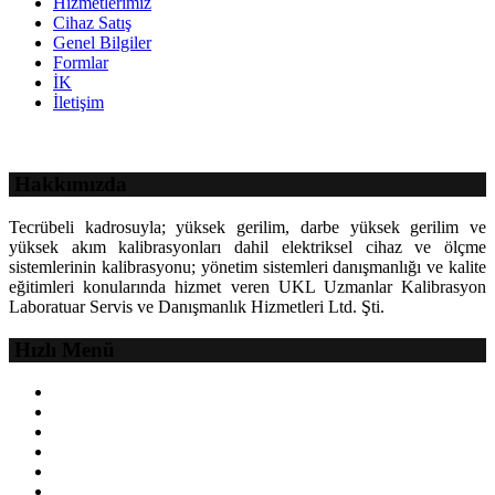
Hizmetlerimiz
Cihaz Satış
Genel Bilgiler
Formlar
İK
İletişim
Hakkımızda
Tecrübeli kadrosuyla; yüksek gerilim, darbe yüksek gerilim ve
yüksek akım kalibrasyonları dahil elektriksel cihaz ve ölçme
sistemlerinin kalibrasyonu; yönetim sistemleri danışmanlığı ve kalite
eğitimleri konularında hizmet veren UKL Uzmanlar Kalibrasyon
Laboratuar Servis ve Danışmanlık Hizmetleri Ltd. Şti.
Devamı
Hızlı Menü
Anasayfa
Hakkımızda
Hizmetlerimiz
Cihaz Satış
Genel Bilgiler
Formlar