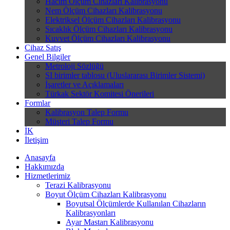
Hacim Ölçüm Cihazları Kalibrasyonu
Nem Ölçüm Cihazları Kalibrasyonu
Elektriksel Ölçüm Cihazları Kalibrasyonu
Sıcaklık Ölçüm Cihazları Kalibrasyonu
Kuvvet Ölçüm Cihazları Kalibrasyonu
Cihaz Satış
Genel Bilgiler
Metroloji Sözlüğü
SI birimler tablosu (Uluslararası Birimler Sistemi)
İşaretler ve Açıklamaları
Türkak Sektör Komitesi Önerileri
Formlar
Kalibrasyon Talep Formu
Müşteri Talep Formu
İK
İletişim
Anasayfa
Hakkımızda
Hizmetlerimiz
Terazi Kalibrasyonu
Boyut Ölçüm Cihazları Kalibrasyonu
Boyutsal Ölçümlerde Kullanılan Cihazların
Kalibrasyonları
Ayar Mastarı Kalibrasyonu