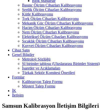
Blok Mastarlar
Basınç Ölçüm Cihazları Kalibrasyonu
Sertlik Ölçüm Cihazları Kalibrasyonu
Kütle Kalibrasyonu
Tork Ölçüm Cihazları Kalibrasyonu
Mekanik Güç Ölçüm Cihazları Kalibrasyonu
Hacim Ölçüm Cihazları Kalibrasyonu
Nem Ölçüm Cihazları Kalibrasyonu
Elektriksel Ölçüm Cihazları Kalibrasyonu
Sıcaklık Ölçüm Cihazları Kalibrasyonu
Kuvvet Ölçüm Cihazları Kalibrasyonu
Cihaz Satış
Genel Bilgiler
Metroloji Sözlüğü
SI birimler tablosu (Uluslararası Birimler Sistemi)
İşaretler ve Açıklamaları
Türkak Sektör Komitesi Önerileri
Formlar
Kalibrasyon Talep Formu
Müşteri Talep Formu
İK
İletişim
Samsun Kalibrasyon İletişim Bilgileri