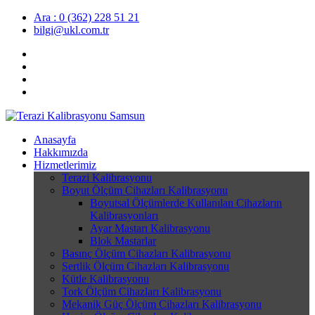
Ara : 0 (362) 228 51 21
bilgi@ukl.com.tr
Anasayfa
Hakkımızda
Hizmetlerimiz
Terazi Kalibrasyonu
Boyut Ölçüm Cihazları Kalibrasyonu
Boyutsal Ölçümlerde Kullanılan Cihazların
Kalibrasyonları
Ayar Mastarı Kalibrasyonu
Blok Mastarlar
Basınç Ölçüm Cihazları Kalibrasyonu
Sertlik Ölçüm Cihazları Kalibrasyonu
Kütle Kalibrasyonu
Tork Ölçüm Cihazları Kalibrasyonu
Mekanik Güç Ölçüm Cihazları Kalibrasyonu