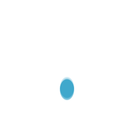
Işık Şiddeti Ölçüm Cihazları
- Portatif Cihazlar
- Işık Şiddeti Transmitterleri
Kalınlık Ölçüm Cihazları
Kimyasal Çözeltiler
Kuvvet Ölçüm ve Kalibrasyon
Malzeme Test Cihazları
Medikal Cihazlar ve Kalibratörler
Örnek Saklama ve Taşıma Kapları
pH Ölçüm Cihazları
Proses Kontrol ve Kayıt Cihazları
Rüzgar Hızı Ölçüm Cihazları