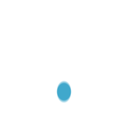
Kimyasal Çözeltiler
Kuvvet Ölçüm ve Kalibrasyon
Malzeme Test Cihazları
Medikal Cihazlar ve Kalibratörler
Örnek Saklama ve Taşıma Kapları
pH Ölçüm Cihazları
Proses Kontrol ve Kayıt Cihazları
Rüzgar Hızı Ölçüm Cihazları
Sertifikalı Ürünler
Sıcaklık-Nem-Hava Basıncı
» Hava İstasyonları
» Infrared(lazer) Termometreler
» Kalibratörler